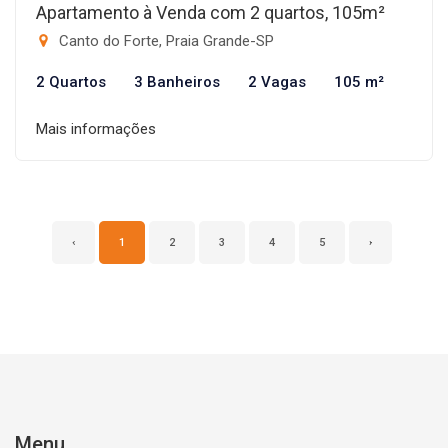
Apartamento à Venda com 2 quartos, 105m²
Canto do Forte, Praia Grande-SP
2 Quartos
3 Banheiros
2 Vagas
105 m²
Mais informações
‹
1
2
3
4
5
›
Menu