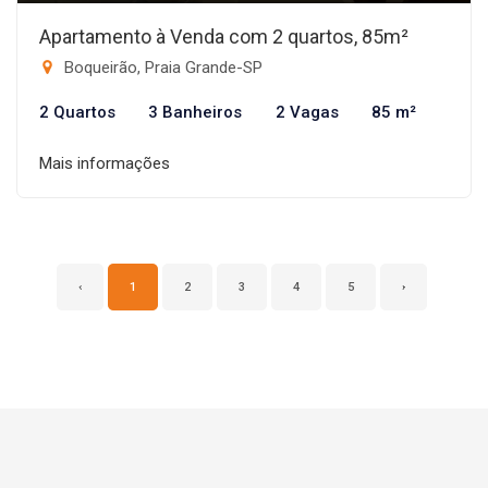
Apartamento à Venda com 2 quartos, 85m²
Boqueirão, Praia Grande-SP
2 Quartos
3 Banheiros
2 Vagas
85 m²
Mais informações
‹
1
2
3
4
5
›