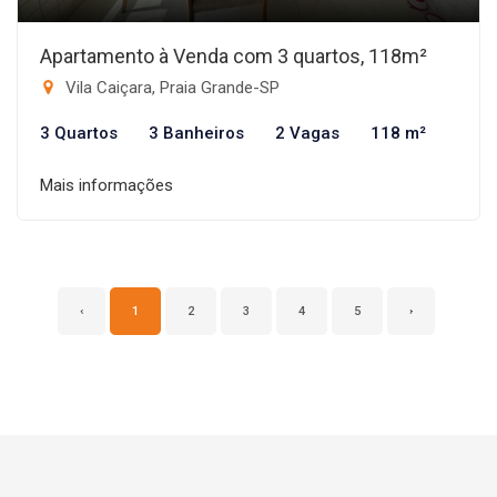
Apartamento à Venda com 3 quartos, 118m²
Vila Caiçara, Praia Grande-SP
3 Quartos
3 Banheiros
2 Vagas
118 m²
Mais informações
‹
1
2
3
4
5
›