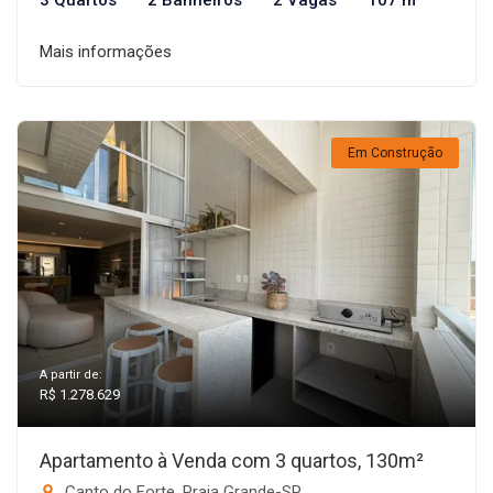
3 Quartos
2 Banheiros
2 Vagas
107 m²
Mais informações
Em Construção
A partir de:
R$ 1.278.629
Apartamento à Venda com 3 quartos, 130m²
Canto do Forte, Praia Grande-SP