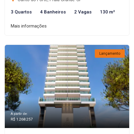
3 Quartos
4 Banheiros
2 Vagas
130 m²
Mais informações
Lançamento
A partir de:
R$ 1.268.257