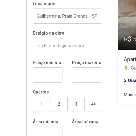
Localidades
Estágio da obra
R$ 
Apar
Preço mínimo
Preço máximo
Gui
3 Qua
Quartos
Mais 
1
2
3
4+
Área mínima
Área máxima