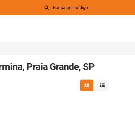
rmina, Praia Grande, SP
Mostrar resultados em 
Mostrar resultad