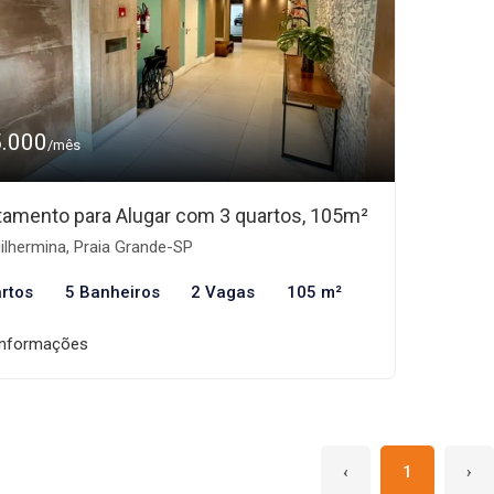
5.000
/mês
tamento para Alugar com 3 quartos, 105m²
lhermina, Praia Grande-SP
rtos
5 Banheiros
2 Vagas
105 m²
informações
‹
1
›