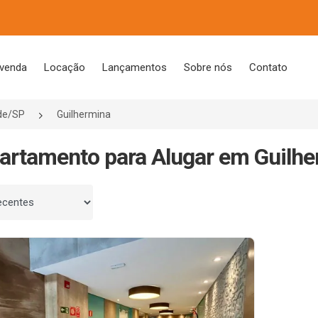
 venda
Locação
Lançamentos
Sobre nós
Contato
de/SP
Guilhermina
artamento para Alugar em Guilhe
 por