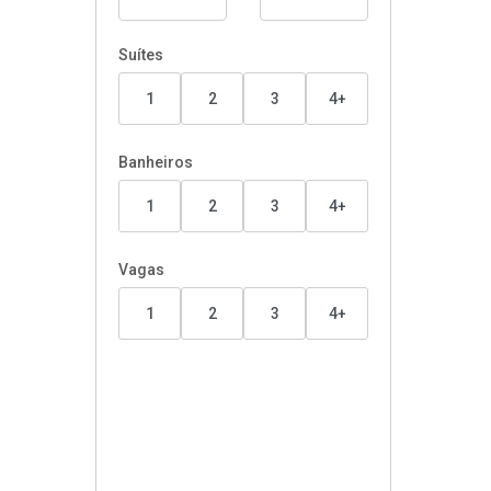
Suítes
1
2
3
4+
Banheiros
1
2
3
4+
Vagas
1
2
3
4+