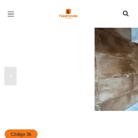
Página inicial
<
>
Código 56