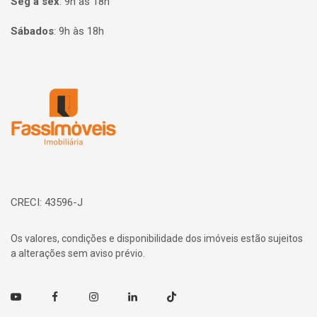
Seg à sex
:
9h às 18h
Sábados
:
9h às 18h
Página inicial
CRECI: 43596-J
Os valores, condições e disponibilidade dos imóveis estão sujeitos
a alterações sem aviso prévio.
Youtube
Facebook
Instagram
Linkedin
TikTok