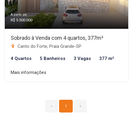
A partir de:
R$ 5.500.000
Sobrado à Venda com 4 quartos, 377m²
Canto do Forte, Praia Grande-SP
4 Quartos
5 Banheiros
3 Vagas
377 m²
Mais informações
‹
1
›