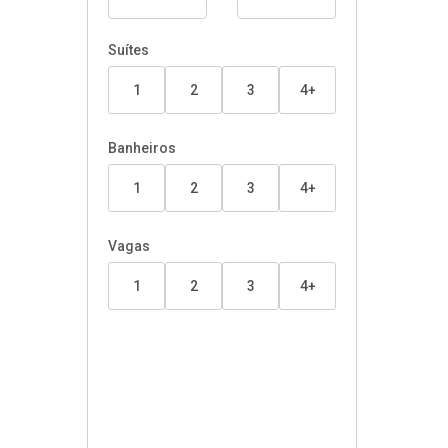
Suítes
1
2
3
4+
Banheiros
1
2
3
4+
Vagas
1
2
3
4+