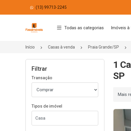
(13) 99713-2245
Página inicial
Todas as categorias
Imóveis à
Início
Casas à venda
Praia Grande/SP
1 Ca
Filtrar
SP
Transação
Ordenar
Tipos de imóvel