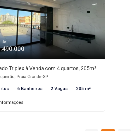
r de:
1.490.000
ado Triplex à Venda com 4 quartos, 205m²
queirão, Praia Grande-SP
rtos
6 Banheiros
2 Vagas
205 m²
informações