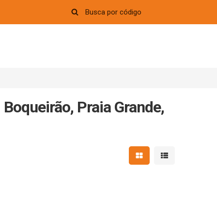
Boqueirão, Praia Grande,
Mostrar resultados em 
Mostrar resultad