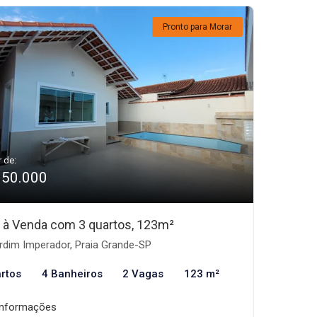
Pronto para Morar
r de:
950.000
 à Venda com 3 quartos, 123m²
rdim Imperador, Praia Grande-SP
rtos
4 Banheiros
2 Vagas
123 m²
informações