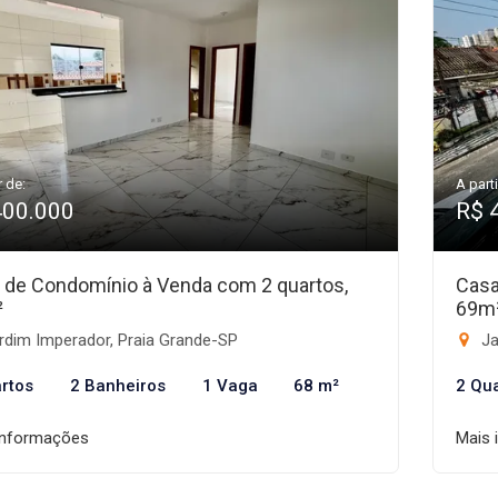
r de:
A parti
400.000
R$ 
 de Condomínio à Venda com 2 quartos,
Casa
²
69m
rdim Imperador, Praia Grande-SP
Ja
rtos
2 Banheiros
1 Vaga
68 m²
2 Qu
informações
Mais 