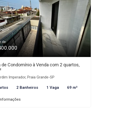
r de:
400.000
 de Condomínio à Venda com 2 quartos,
²
rdim Imperador, Praia Grande-SP
artos
2 Banheiros
1 Vaga
69 m²
informações