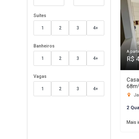
Suítes
1
2
3
4+
Banheiros
A parti
R$ 
1
2
3
4+
Vagas
Casa
68m
1
2
3
4+
Ja
2 Qua
Mais 