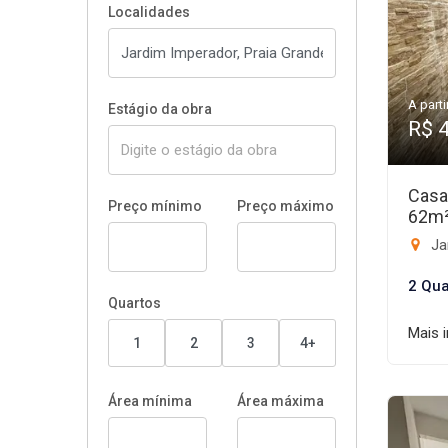
Localidades
A parti
Estágio da obra
R$ 
Casa
Preço mínimo
Preço máximo
62m
Ja
2 Qua
Quartos
Mais 
1
2
3
4+
Área mínima
Área máxima