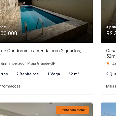
r de:
A parti
400.000
R$ 
 de Condomínio à Venda com 2 quartos,
Casa
²
52m
rdim Imperador, Praia Grande-SP
Ja
rtos
2 Banheiros
1 Vaga
62 m²
2 Qu
informações
Mais 
Pronto para Morar