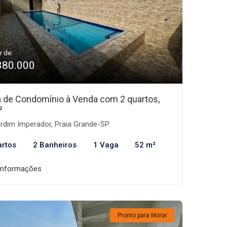
r de:
380.000
 de Condomínio à Venda com 2 quartos,
²
rdim Imperador, Praia Grande-SP
artos
2 Banheiros
1 Vaga
52 m²
informações
Pronto para Morar