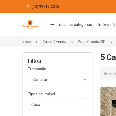
(13) 99713-2245
Página inicial
Todas as categorias
Imóveis à
Início
Casas à venda
Praia Grande/SP
5 Ca
Filtrar
Transação
Ordenar
Tipos de imóvel