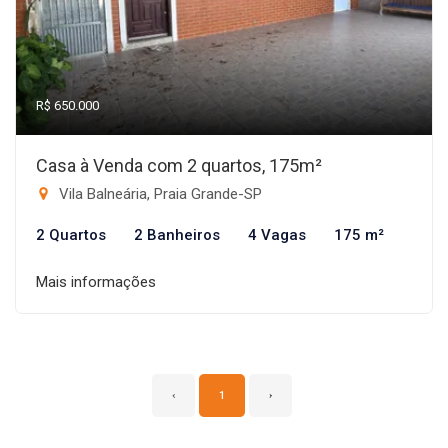
R$ 650.000
Casa à Venda com 2 quartos, 175m²
Vila Balneária, Praia Grande-SP
2 Quartos
2 Banheiros
4 Vagas
175 m²
Mais informações
‹
1
›