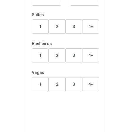
Suítes
1
2
3
4+
Banheiros
1
2
3
4+
Vagas
1
2
3
4+