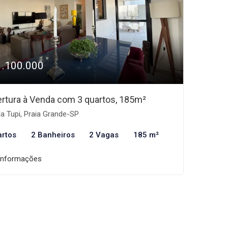
1.100.000
rtura à Venda com 3 quartos, 185m²
la Tupi, Praia Grande-SP
artos
2 Banheiros
2 Vagas
185 m²
informações