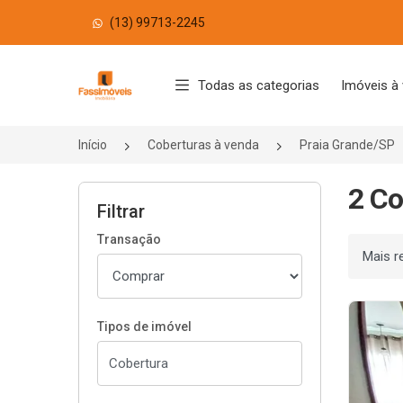
(13) 99713-2245
Página inicial
Todas as categorias
Imóveis à
Início
Coberturas à venda
Praia Grande/SP
2 Co
Filtrar
Transação
Ordenar
Tipos de imóvel