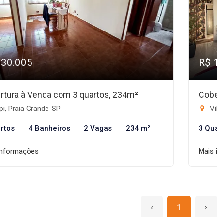
530.005
R$ 
rtura à Venda com 3 quartos, 234m²
Cobe
i, Praia Grande-SP
Vi
rtos
4 Banheiros
2 Vagas
234 m²
3 Qu
informações
Mais 
‹
1
›