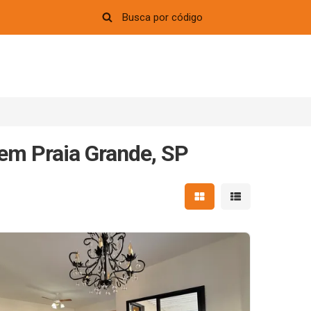
em Praia Grande, SP
Mostrar resultados em 
Mostrar resultad