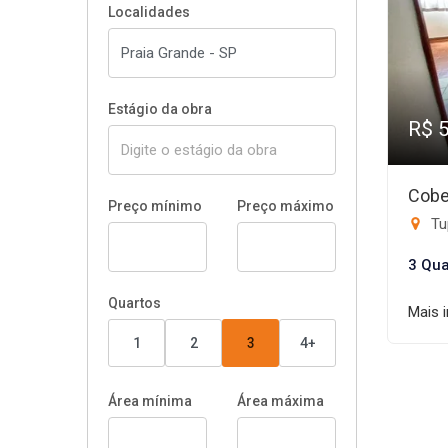
Localidades
Estágio da obra
R$ 
Cobe
Preço mínimo
Preço máximo
Tup
3 Qua
Quartos
Mais 
1
2
3
4+
Área mínima
Área máxima