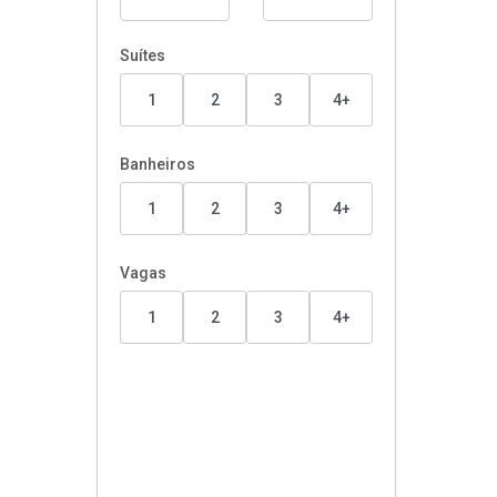
Suítes
1
2
3
4+
Banheiros
1
2
3
4+
Vagas
1
2
3
4+