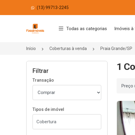
(13) 99713-2245
Página inicial
Todas as categorias
Imóveis à
Início
Coberturas à venda
Praia Grande/SP
1 Co
Filtrar
Transação
Ordenar
Tipos de imóvel