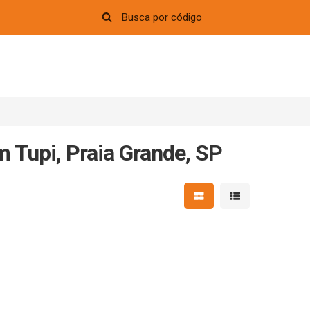
m Tupi, Praia Grande, SP
Mostrar resultados em 
Mostrar resultad