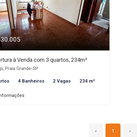
530.005
rtura à Venda com 3 quartos, 234m²
i, Praia Grande-SP
rtos
4 Banheiros
2 Vagas
234 m²
informações
‹
1
›