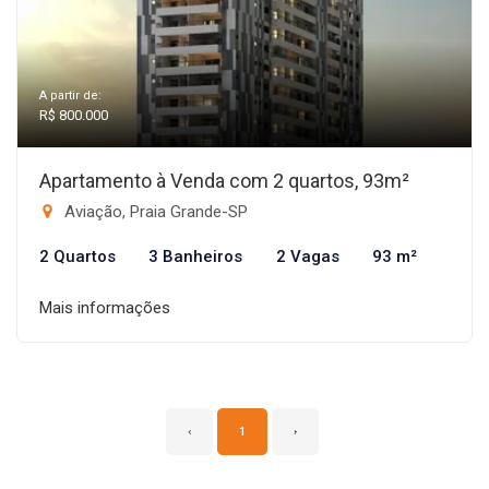
A partir de:
R$ 800.000
Apartamento à Venda com 2 quartos, 93m²
Aviação, Praia Grande-SP
2 Quartos
3 Banheiros
2 Vagas
93 m²
Mais informações
‹
1
›