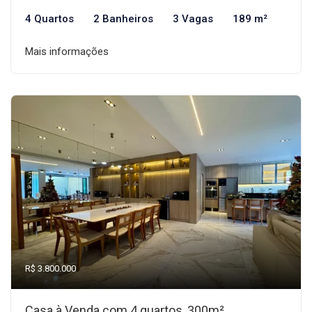
4 Quartos
2 Banheiros
3 Vagas
189 m²
Mais informações
R$ 3.800.000
Casa à Venda com 4 quartos, 300m²