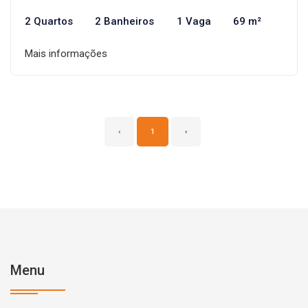
2 Quartos
2 Banheiros
1 Vaga
69 m²
Mais informações
‹
1
›
Menu