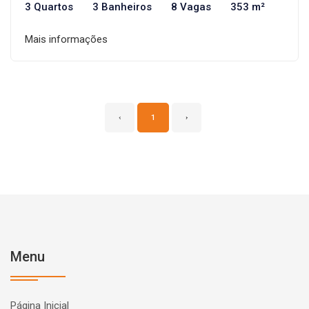
3 Quartos
3 Banheiros
8 Vagas
353 m²
Mais informações
‹
1
›
Menu
Página Inicial