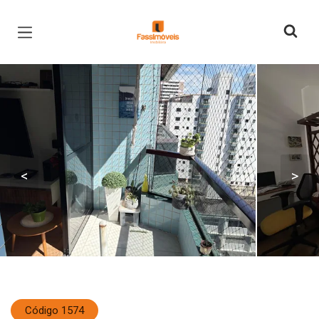
Página inicial
<
>
Código 1574