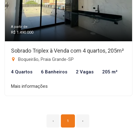
A partir de:
R$ 1.490.000
Sobrado Triplex à Venda com 4 quartos, 205m²
Boqueirão, Praia Grande-SP
4 Quartos
6 Banheiros
2 Vagas
205 m²
Mais informações
‹
1
›