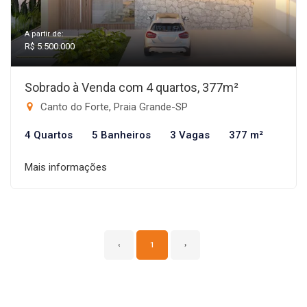
A partir de:
R$ 5.500.000
Sobrado à Venda com 4 quartos, 377m²
Canto do Forte, Praia Grande-SP
4 Quartos
5 Banheiros
3 Vagas
377 m²
Mais informações
‹
1
›