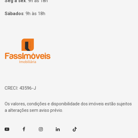
Seg à sex
:
9h às 18h
Sábados
:
9h às 18h
Página inicial
CRECI: 43596-J
Os valores, condições e disponibilidade dos imóveis estão sujeitos
a alterações sem aviso prévio.
Youtube
Facebook
Instagram
Linkedin
TikTok