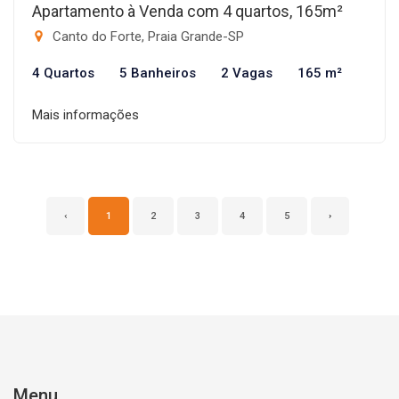
Apartamento à Venda com 4 quartos, 165m²
Canto do Forte, Praia Grande-SP
4 Quartos
5 Banheiros
2 Vagas
165 m²
Mais informações
‹
1
2
3
4
5
›
Menu