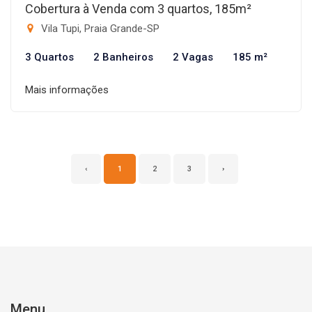
Cobertura à Venda com 3 quartos, 185m²
Vila Tupi, Praia Grande-SP
3 Quartos
2 Banheiros
2 Vagas
185 m²
Mais informações
‹
1
2
3
›
Menu