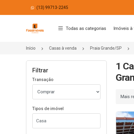
(13) 99713-2245
Página inicial
Todas as categorias
Imóveis à
Início
Casas à venda
Praia Grande/SP
1 Ca
Filtrar
Gran
Transação
Ordenar
Tipos de imóvel