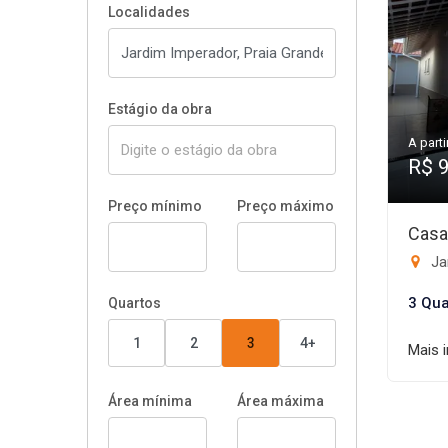
Localidades
Estágio da obra
A parti
R$ 
Preço mínimo
Preço máximo
Casa
Ja
3 Qua
Quartos
1
2
3
4+
Mais 
Área mínima
Área máxima