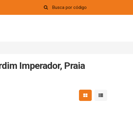
dim Imperador, Praia
Mostrar resultados em 
Mostrar resultad