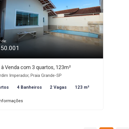
r de:
950.001
 à Venda com 3 quartos, 123m²
rdim Imperador, Praia Grande-SP
rtos
4 Banheiros
2 Vagas
123 m²
informações