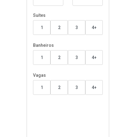
Suítes
1
2
3
4+
Banheiros
1
2
3
4+
Vagas
1
2
3
4+