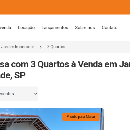
 venda
Locação
Lançamentos
Sobre nós
Contato
Jardim Imperador
3 Quartos
sa com 3 Quartos à Venda em Jar
de, SP
 por
Pronto para Morar