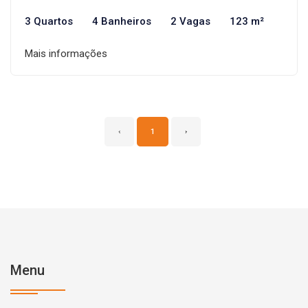
3 Quartos
4 Banheiros
2 Vagas
123 m²
Mais informações
‹
1
›
Menu