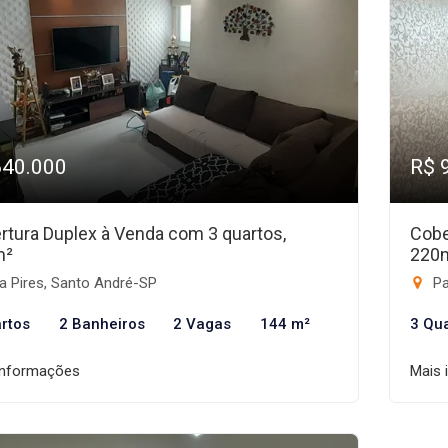
640.000
R$ 
rtura Duplex à Venda com 3 quartos,
Cobe
m²
220
a Pires, Santo André-SP
Pa
rtos
2 Banheiros
2 Vagas
144 m²
3 Qu
informações
Mais 