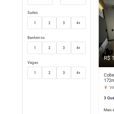
Suítes
1
2
3
4+
Banheiros
1
2
3
4+
R$ 
Vagas
1
2
3
4+
Cobe
172
Vi
3 Qua
Mais 