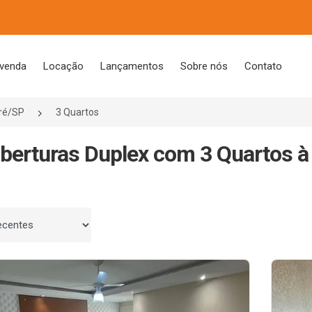
 venda
Locação
Lançamentos
Sobre nós
Contato
ré/SP
3 Quartos
berturas Duplex com 3 Quartos à
 por