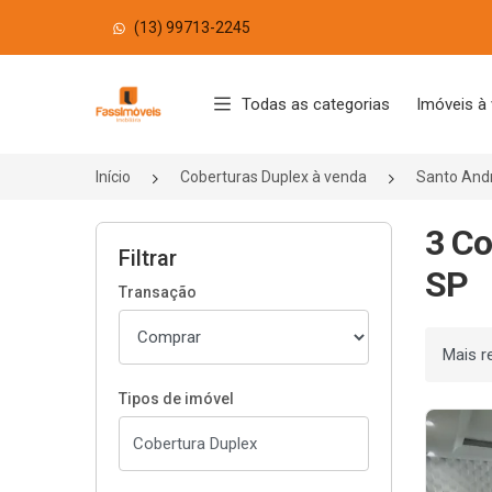
(13) 99713-2245
Página inicial
Todas as categorias
Imóveis à
Início
Coberturas Duplex à venda
Santo And
3 Co
Filtrar
SP
Transação
Ordenar
Tipos de imóvel