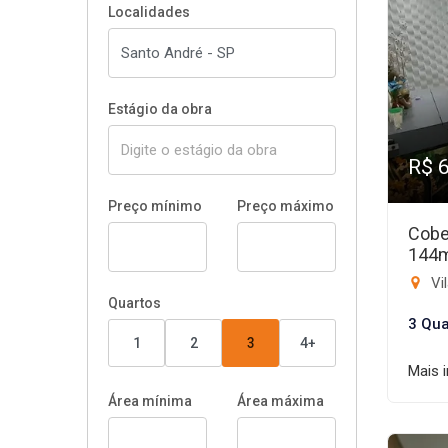
Localidades
Estágio da obra
R$ 
Preço mínimo
Preço máximo
Cobe
144
Vil
Quartos
3 Qua
1
2
3
4+
Mais 
Área mínima
Área máxima