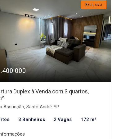
Exclusivo
1.400.000
rtura Duplex à Venda com 3 quartos,
m²
la Assunção, Santo André-SP
rtos
3 Banheiros
2 Vagas
172 m²
informações