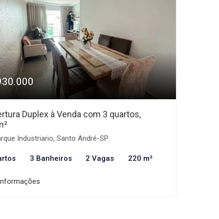
930.000
rtura Duplex à Venda com 3 quartos,
m²
rque Industriario, Santo André-SP
artos
3 Banheiros
2 Vagas
220 m²
informações